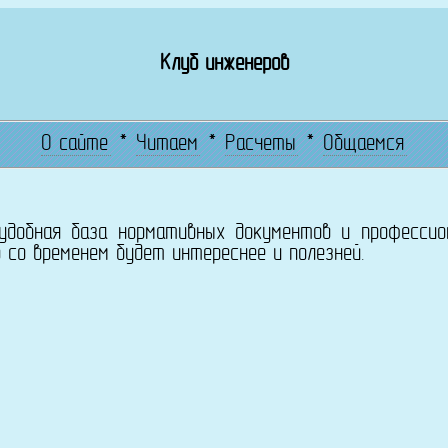
Клуб инженеров
О сайте
*
Читаем
*
Расчеты
*
Общаемся
 удобная база нормативных документов и профессио
 со временем будет интереснее и полезней.