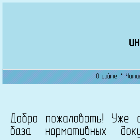
ин
О сайте
*
Чита
Добро пожаловать! Уже с
база нормативных док